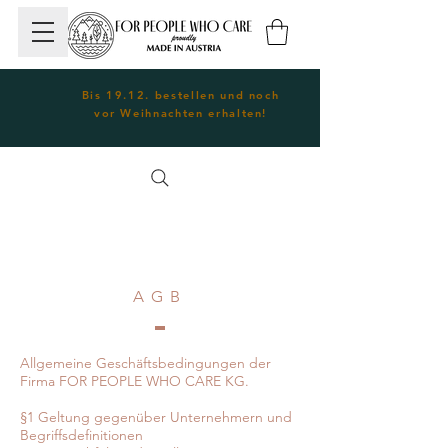
Bis 19.12. bestellen und noch
vor Weihnachten erhalten!
AGB
Allgemeine Geschäftsbedingungen der
Firma FOR PEOPLE WHO CARE KG.
§1 Geltung gegenüber Unternehmern und
Begriffsdefinitionen