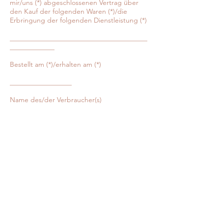
mir/uns (*) abgeschlossenen Vertrag über
den Kauf der folgenden Waren (*)/die
Erbringung der folgenden Dienstleistung (*)
________________________________________
_____________
Bestellt am (*)/erhalten am (*)
__________________
Name des/der Verbraucher(s)
________________________________________
_____________
Anschrift des/der Verbraucher(s)
________________________________________
_____________
Unterschrift des/der Verbraucher(s) (nur bei
Mitteilung auf Papier)