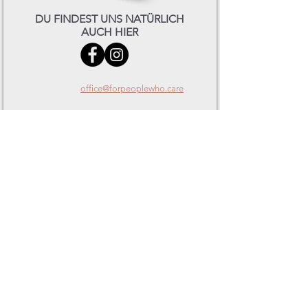
DU FINDEST UNS NATÜRLICH
AUCH HIER
office@forpeoplewho.care
+43 660 2122135
BESTELLUNGEN
Lieferung und Rückgabe
Zahlungsmöglichkeiten
Mein Konto
UNTERNEHMEN