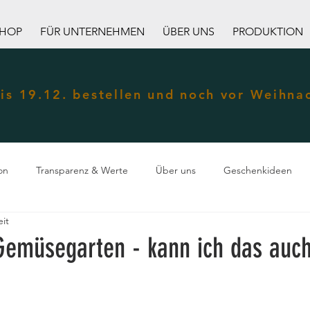
HOP
FÜR UNTERNEHMEN
ÜBER UNS
PRODUKTION
is 19.12. bestellen und noch vor Weihna
on
Transparenz & Werte
Über uns
Geschenkideen
eit
Gemüsegarten - kann ich das auc