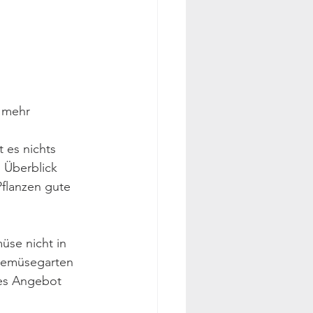
 mehr 
 es nichts 
 Überblick 
flanzen gute 
üse nicht in 
Gemüsegarten 
hes Angebot 