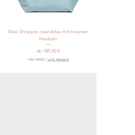
Maxi Shopper Jeansblau mit braunen
Maxi Shopper Light 
Henkeln
Sale-Preis
ab
189,00 €
inkl. MwSt.
|
zzgl. Versand