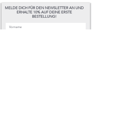
MELDE DICH FÜR DEN NEWSLETTER AN UND
ERHALTE 10% AUF DEINE ERSTE
BESTELLUNG!
Ich stimme den
Allgemeinen
Geschäftsbedingungen zu.
ABSCHICKEN
DU FINDEST UNS NATÜRLICH
AUCH HIER
office@forpeoplewho.care