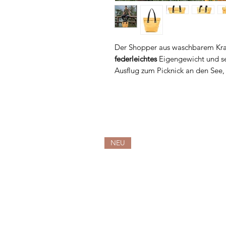
Der Shopper aus waschbarem Kraf
federleichtes
Eigengewicht und sei
Ausflug zum Picknick an den See
entspannten Wellness-Tag in der
immer genug Stauraum und fällt 
Kleinigkeiten hast du mit der kle
macht ihm nichts aus, das Materia
etwas auslaufen, bekommst du ih
sauber
.
NEU