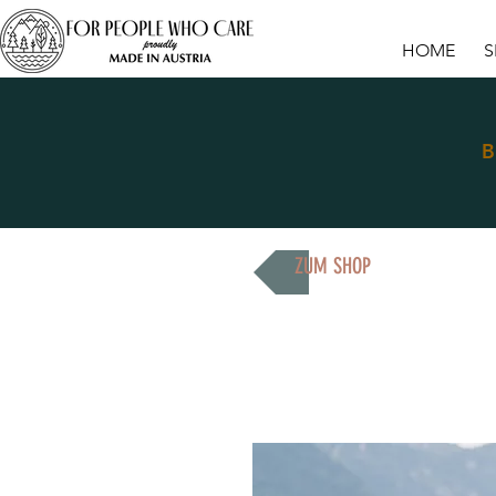
HOME
S
B
ZUM SHOP