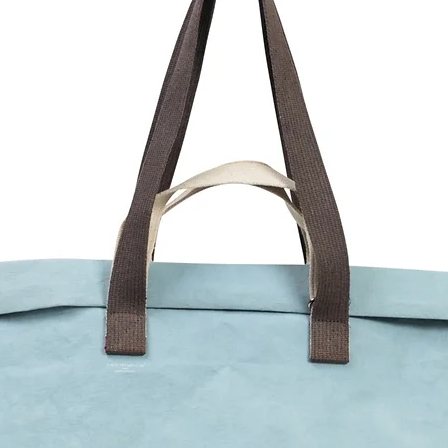
n des Alltags
ackt
 im Graskarton