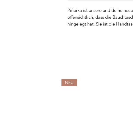
Piñerka ist unsere und deine neue
offensichtlich, dass die Bauchtas
hingelegt hat. Sie ist die Handtasc
super praktische Alltags-Accessoir
Wir haben dafür Piñatex entdeckt,
Abfallprodukten der Ananas-Ernte
der Ernte weltweit ca 40.000 Tonn
normalerweise auf dem Müll land
approved und GOTS zertifiziert. 
wasserabweisend.
NEU
Genäht wird die Piñerka in der N
geführten Schneiderei. Das Fami
Nähmaschinen, wenn es um die Ve
Materialien geht.
Für alle, die es lieber kurz und k