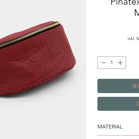
Piñat
M
inkl.
IN
S
MATERIAL
Die Piñerka besteht 