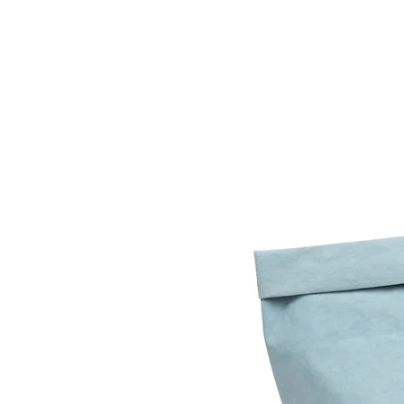
Eine Bauchtasche aus Piñatex
100% vegan aus Ananasfasern
Handgenäht in Europa
Nur die besten Materialien
Viel Platz für alle Kleinigkeite
Plastikfrei produziert und verp
Versand erfolgt klima-neutral