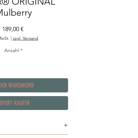
ex® ORIGINAL
ulberry
Preis
189,00 €
 MwSt.
|
zzgl. Versand
Anzahl
*
 DEN WARENKORB
OFORT KAUFEN
aus Piñatex.